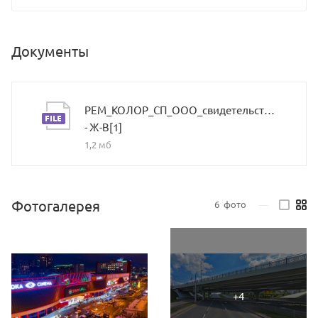
Документы
РЕМ_КОЛОР_СП_ООО_свидетельство_РФ
- Ж-В[1]
1,2 мб
Фотогалерея
6
фото
—