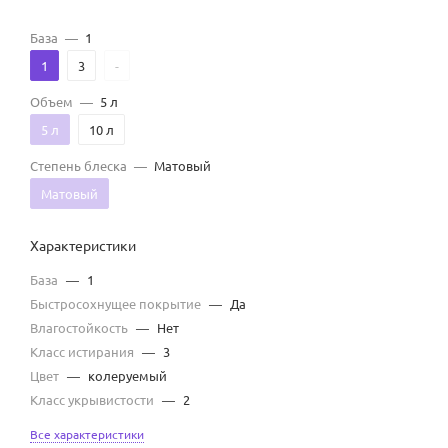
База
—
1
1
3
-
Объем
—
5 л
5 л
10 л
Степень блеска
—
Матовый
Матовый
Характеристики
База
—
1
Быстросохнущее покрытие
—
Да
Влагостойкость
—
Нет
Класс истирания
—
3
Цвет
—
колеруемый
Класс укрывистости
—
2
Все характеристики