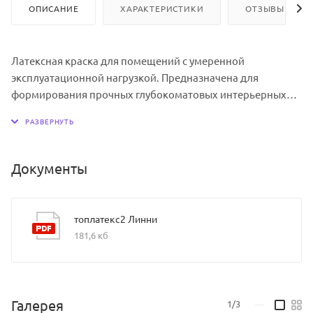
ОПИСАНИЕ
ХАРАКТЕРИСТИКИ
ОТЗЫВЫ
Латексная краска для помещений с умеренной
эксплуатационной нагрузкой. Предназначена для
формирования прочных глубокоматовых интерьерных
покрытий на стенах и потолках. LINNIMAX Toplatex 2
комфортно наносится и имеет экономичный расход,
удобна и выгодна для выполнения работ на больших
площадях и крупных объектах. Краска LINNIMAX Toplatex
Документы
2 имеет широкую сферу применения. Подходит как для
потолка благодаря исключительной легкости нанесения
и глубокоматовому блеску, так и для стен, т.к.
топлатекс2 Линни
выдерживает влажную уборку с применением
181,6 кб
неабразивных моющих средств.
Галерея
1/3
—