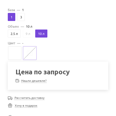
База
—
1
1
3
Объем
—
10 л
2.5 л
9 л
10 л
Цвет
—
-
Цена по запросу
Нашли дешевле?
Рассчитать доставку
Хочу в подарок