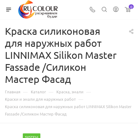
0
Краска силиконовая
для наружных работ
LINNIMAX Silikon Master
Fassade /Силикон
Мастер Фасад
—
—
—
Главная
Каталог
Краска, эмали
—
Краски и эмали для наружных работ
Краска силиконовая для наружных работ LINNIMAX Silikon Master
Fassade /Силикон Мастер Фасад
SYSTEM